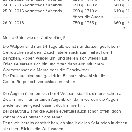
24.01.2016 vormittags / abends
650 g / 680 g
580 g / 6
25.01.2016 vormittags / abends
690 g / 710 g
610 g / 6
öffnet die Augen
------------
26.01.2016
750 g / 755 g
660 g _/ 
------?----
Meine Güte, wie die Zeit verfliegt!
Die Welpen sind nun 14 Tage alt, wo ist nur die Zeit geblieben?
Sie rutschen auf dem Bauch, stellen sich zum Teil auf die 4
Beinchen, kippen wieder um und stellen sich wieder auf.
Oder sie setzen sich hin und orten dann erst mit ihrem
Wärmesensor die Mama oder die Geschwister.
Die Ruflaute sind nun gezielt im Einsatz, obwohl sie die
Gehörgänge noch verschlossen haben.
Die Äuglein öffneten sich bei 4 Welpen, sie blinzeln uns schon an.
Zwar immer nur für einen Augenblick, dann werden die Augen
wieder schnell geschlossen, doch immerhin.
Bei Beautiful 2 sind die Augen eventuell auch schon offen, doch
konnte ich es bisher nicht sehen.
Denn wie bereits geschrieben, es sind lediglich Sekunden in denen
sie einen Blick in die Welt wagen.