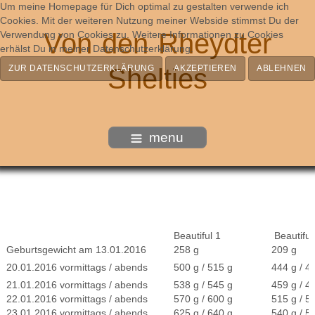
Um meine Homepage für Dich optimal zu gestalten verwende ich
Cookies. Mit der weiteren Nutzung meiner Webside stimmst Du der
Von den Rheydter
Verwendung von Cookies zu. Weitere Informationen zu Cookies
erhälst Du in meiner Datenschutzerklärung.
ZUR DATENSCHUTZERKLÄRUNG
Shelties
AKZEPTIEREN
ABLEHNEN
menu
Beautiful 1
Beautiful
Geburtsgewicht am 13.01.2016
258 g
209 g
20.01.2016 vormittags / abends
500 g / 515 g
444 g
21.01.2016 vormittags / abends
538 g / 545 g
459 g / 4
22.01.2016 vormittags / abends
570 g / 600 g
515 g / 5
23.01.2016 vormittags / abends
625 g / 640 g
540 g / 5