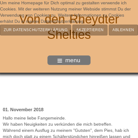
Um meine Homepage für Dich optimal zu gestalten verwende ich
Cookies. Mit der weiteren Nutzung meiner Webside stimmst Du der
Von den Rheydter
Verwendung von Cookies zu. Weitere Informationen zu Cookies
erhälst Du in meiner Datenschutzerklärung.
ZUR DATENSCHUTZERKLÄRUNG
Shelties
AKZEPTIEREN
ABLEHNEN
menu
01. November 2018
Hallo meine liebe Fangemeinde.
Wir haben Neuigkeiten zu verkünden die mich betreffen.
Während einem Ausflug zu meinem "Gutsten", dem Pies, hab ich
mich doch glatt zu einem Schäferstündchen hinreißen lassen und